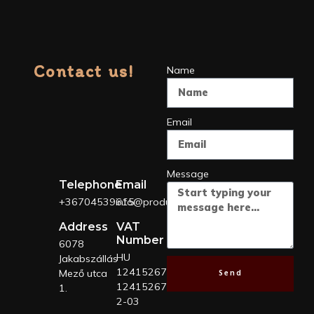
Contact us!
Name
Email
Message
Telephone
Email
+36704539615
info@produckkft.com
Address
VAT
Number
6078
HU
Jakabszállás
12415267
Send
Mező utca
12415267-
1.
2-03